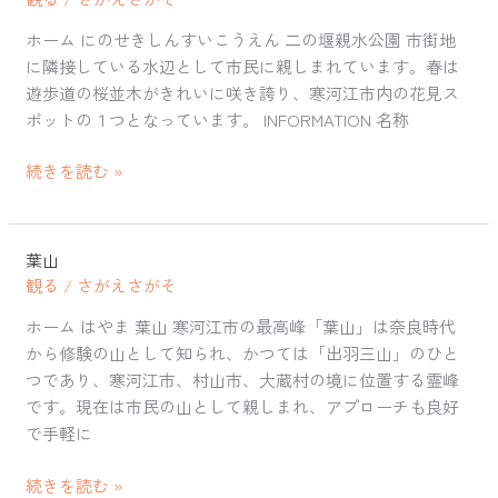
の
堰
ホーム にのせきしんすいこうえん 二の堰親水公園 市街地
親
に隣接している水辺として市民に親しまれています。春は
水
遊歩道の桜並木がきれいに咲き誇り、寒河江市内の花見ス
公
ポットの１つとなっています。 INFORMATION 名称
園
続きを読む »
葉山
葉
観る
/
さがえさがそ
山
ホーム はやま 葉山 寒河江市の最高峰「葉山」は奈良時代
から修験の山として知られ、かつては「出羽三山」のひと
つであり、寒河江市、村山市、大蔵村の境に位置する霊峰
です。現在は市民の山として親しまれ、アプローチも良好
で手軽に
続きを読む »