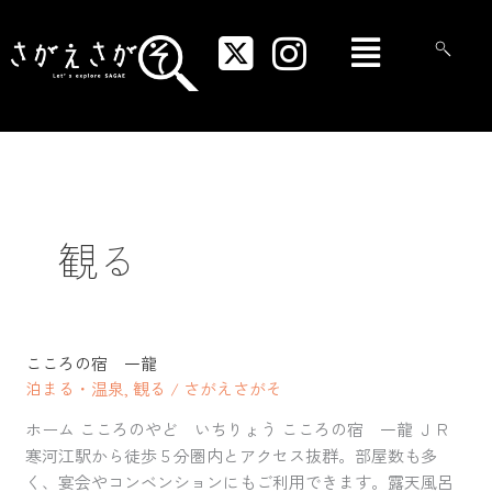
内
メ
容
ニ
を
ュ
ス
ー
キ
ッ
プ
観る
こころの宿 一龍
こ
泊まる・温泉
,
観る
/
さがえさがそ
こ
ろ
ホーム こころのやど いちりょう こころの宿 一龍 ＪＲ
の
寒河江駅から徒歩５分圏内とアクセス抜群。部屋数も多
宿
く、宴会やコンベンションにもご利用できます。露天風呂