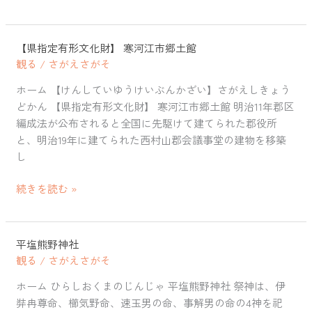
【県指定有形文化財】 寒河江市郷土館
【県
観る
/
さがえさがそ
指
定
ホーム 【けんしていゆうけいぶんかざい】さがえしきょう
有
どかん 【県指定有形文化財】 寒河江市郷土館 明治11年郡区
形
編成法が公布されると全国に先駆けて建てられた郡役所
文
と、明治19年に建てられた西村山郡会議事堂の建物を移築
化
し
財】
寒
続きを読む »
河
江
市
平塩熊野神社
平
郷
観る
/
さがえさがそ
塩
土
熊
館
ホーム ひらしおくまのじんじゃ 平塩熊野神社 祭神は、伊
野
弉冉尊命、櫛気野命、速玉男の命、事解男の命の4神を祀
神