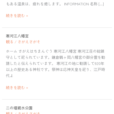
一
もある温泉は、疲れを癒します。 INFORMATION 名称 […]
龍
続きを読む »
寒河江八幡宮
寒
観る
/
さがえさがそ
河
江
ホーム さがえはちまんぐう 寒河江八幡宮 寒河江荘の総鎮
八
守として祀られています。鎌倉鶴ヶ岡八幡宮の御分霊を勧
幡
請したと伝えられています。 寒河江の地に勧請して920年
宮
以上の歴史ある神社です。祭神は応神天皇を祀り、江戸時
代よ
続きを読む »
二の堰親水公園
二
観る
/
さがえさがそ