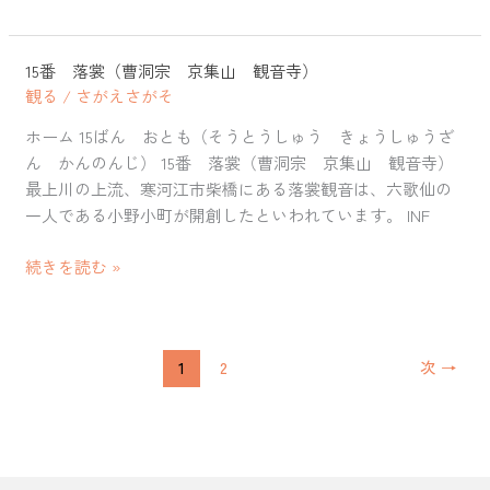
15番 落裳（曹洞宗 京集山 観音寺）
15
観る
/
さがえさがそ
番
落
ホーム 15ばん おとも（そうとうしゅう きょうしゅうざ
裳
ん かんのんじ） 15番 落裳（曹洞宗 京集山 観音寺）
（曹
最上川の上流、寒河江市柴橋にある落裳観音は、六歌仙の
洞
一人である小野小町が開創したといわれています。 INF
宗
京
続きを読む »
集
山
観
音
1
2
次
→
寺）