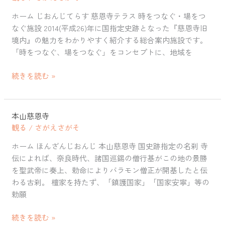
寺
ホーム じおんじてらす 慈恩寺テラス 時をつなぐ・場をつ
テ
なぐ施設 2014(平成26)年に国指定史跡となった『慈恩寺旧
ラ
境内』の魅力をわかりやすく紹介する総合案内施設です。
ス
「時をつなぐ、場をつなぐ」をコンセプトに、地域を
続きを読む »
本山慈恩寺
本
観る
/
さがえさがそ
山
慈
ホーム ほんざんじおんじ 本山慈恩寺 国史跡指定の名刹 寺
恩
伝によれば、奈良時代、諸国巡錫の僧行基がこの地の景勝
寺
を聖武帝に奏上、勅命によりバラモン僧正が開基したと伝
わる古刹。 檀家を持たず、「鎮護国家」「国家安寧」等の
勅願
続きを読む »