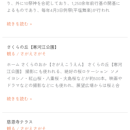
り、外に10祭神を合祀しており、1,250余年前行基の開基に
社
よるものであり、毎年4月3日例祭(平塩舞楽)が行われ
続きを読む »
さくらの丘【寒河江公園】
さ
観る
/
さがえさがそ
く
ら
ホーム さくらのおか【さがえこうえん】 さくらの丘【寒河
の
江公園】 撮影にも使われる、絶好の桜ロケーション ソメ
丘
イヨシノ・紅山桜・八重桜・大島桜などが約500本。映画や
【寒
ドラマなどの撮影などにも使われ、展望広場からは桜と合
河
江
続きを読む »
公
園】
慈恩寺テラス
慈
観る
/
さがえさがそ
恩