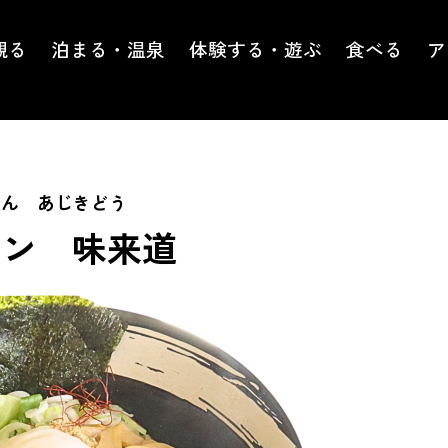
観る
泊まる・温泉
体験する・遊ぶ
食べる
ア
めん あじきどう
メン 味来道