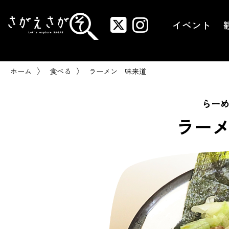
内
容
イベント
を
ス
キ
ッ
〉
〉
ホーム
食べる
ラーメン 味来道
プ
らー
ラー