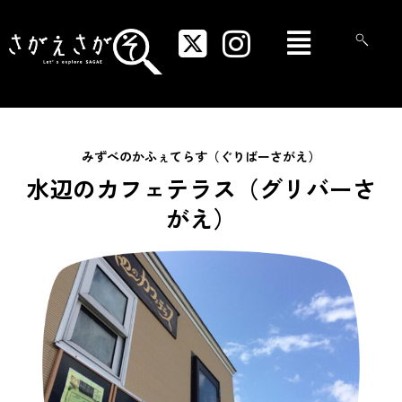
内
メ
容
ニ
を
ュ
ス
ー
キ
ッ
プ
みずべのかふぇてらす（ぐりばーさがえ）
水辺のカフェテラス（グリバーさ
がえ）